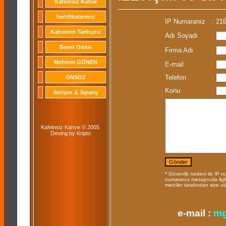
Kafeinsiz Kahve
Sertifikalarımız
IP Numaranız
:
216
Kahvenin Tarihçesi
Adı Soyadı
:
Basın Odası
Firma Adı
:
Mehmet GÖNEN
E-mail
:
Telefon
ÖNSÖZ
:
Konu
:
İletişim & Sipariş
Kafeinsiz Kahve © 2005
Desing by Kripto
* Güvenlik nedeni ile IP n
numaranız mesajınızla ilgili
merciler tarafından size ul
e-mail :
mg